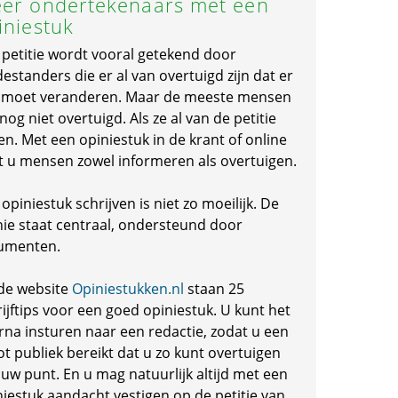
er ondertekenaars met een
iniestuk
 petitie wordt vooral getekend door
standers die er al van overtuigd zijn dat er
s moet veranderen. Maar de meeste mensen
 nog niet overtuigd. Als ze al van de petitie
en. Met een opiniestuk in de krant of online
t u mensen zowel informeren als overtuigen.
opiniestuk schrijven is niet zo moeilijk. De
nie staat centraal, ondersteund door
umenten.
de website
Opiniestukken.nl
staan 25
ijftips voor een goed opiniestuk. U kunt het
rna insturen naar een redactie, zodat u een
ot publiek bereikt dat u zo kunt overtuigen
 uw punt. En u mag natuurlijk altijd met een
niestuk aandacht vestigen op de petitie van