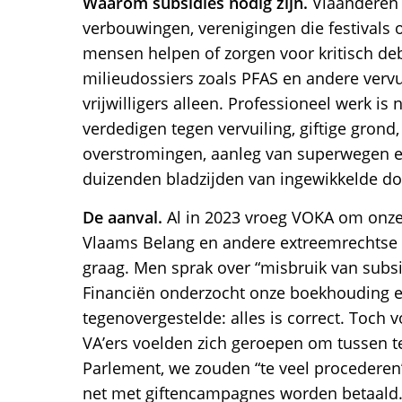
Waarom subsidies nodig zijn.
Vlaanderen s
verbouwingen, verenigingen die festivals o
mensen helpen of zorgen voor kritisch de
milieudossiers zoals PFAS en andere verv
vrijwilligers alleen. Professioneel werk i
verdedigen tegen vervuiling, giftige gron
overstromingen, aanleg van superwegen e
duizenden bladzijden van ingewikkelde do
De aanval.
Al in 2023 vroeg VOKA om onze 
Vlaams Belang en andere extreemrechtse
graag. Men sprak over “misbruik van subsi
Financiën onderzocht onze boekhouding e
tegenovergestelde: alles is correct. Toch 
VA’ers voelden zich geroepen om tussen 
Parlement, we zouden “te veel procederen”
net met giftencampagnes worden betaald. 