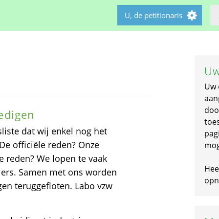
U, de petitionaris
Uw
Uw 
aan
doo
dedigen
toe
iste dat wij enkel nog het
pagi
De officiële reden? Onze
mog
 reden? We lopen te vaak
Hee
siers. Samen met ons worden
opni
en teruggefloten. Labo vzw