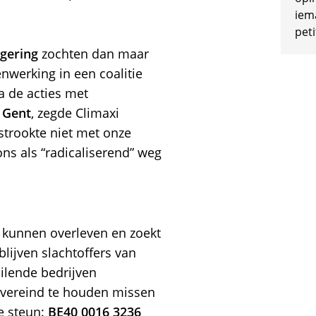
iem
peti
gering
zochten dan maar
nwerking in een coalitie
na de acties met
n
Gent
, zegde Climaxi
 strookte niet met onze
ons als “radicaliserend” weg
 kunnen overleven en zoekt
ijven slachtoffers van
uilende bedrijven
overeind te houden missen
e steun:
BE40 0016 3236