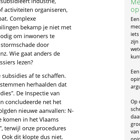
Me
ubsidieert industrie,
op
f activiteiten organiseren,
bat. Complexe
Een
mede
uilingen bekamp je niet met
iet
s nodig om inwoners te
zijn
d, stormschade door
wet
nz. Wie gaat anders de
kun
ssiers lezen?
Een 
subsidies af te schaffen.
opi
 stemmen herhaalden dat
arg
dies”. De Inspectie van
n concludeerde net het
Op 
schr
volgden nieuwe aanvallen: N-
daa
te komen in het Vlaams
gro
, terwijl onze procedures
van
Ook dit klopte dus niet.
opi