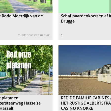
e Rode Moerdijk van de
Schaf paardenkoetsen af i
Brugge
minder dan een minuut
1
 platanen
RED DE FAMILIE CABINES
tersteenweg Hasselse
HET RUSTIGE ALBERTSTRA
Hasselt
CASINO KNOKKE