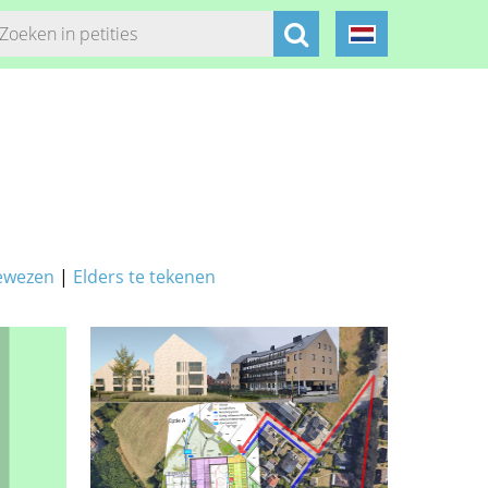
ewezen
|
Elders te tekenen