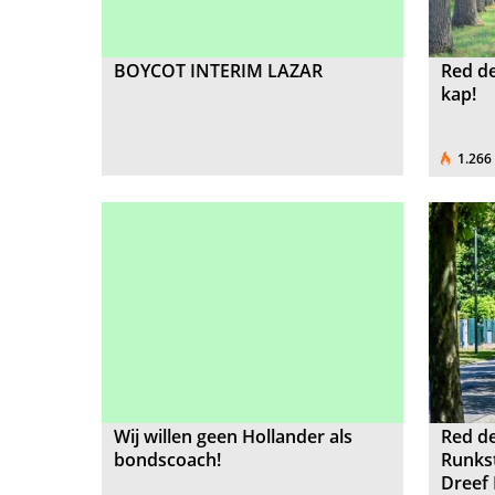
BOYCOT INTERIM LAZAR
Red d
kap!
1.266
Wij willen geen Hollander als
Red de
bondscoach!
Runks
Dreef 