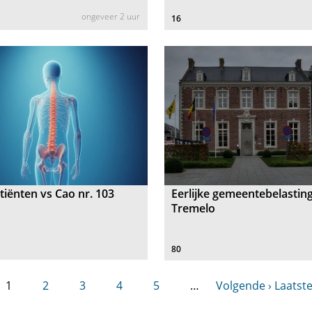
ongeveer 2 uur
16
tiënten vs Cao nr. 103
Eerlijke gemeentebelasting
Tremelo
80
1
2
3
4
5
…
Volgende ›
Laatste