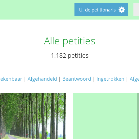
U, de petitionaris
Alle petities
1.182 petities
tekenbaar
|
Afgehandeld
|
Beantwoord
|
Ingetrokken
|
Afg