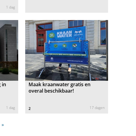
1 dag
 in
Maak kraanwater gratis en
overal beschikbaar!
1 dag
17 dagen
2
 »