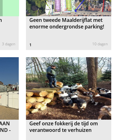
n
Geen tweede Maalderijflat met
enorme ondergrondse parking!
3 dagen
10 dagen
1
 AAN
Geef onze fokkerij de tijd om
ND -
verantwoord te verhuizen