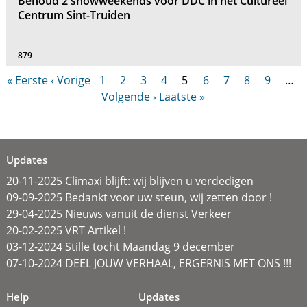
Behoud 2 showweekends voor DDC in het Cultureel
Centrum Sint-Truiden
879
« Eerste
‹ Vorige
1
2
3
4
5
6
7
8
9
…
Volgende ›
Laatste »
Updates
20-11-2025 Climaxi blijft: wij blijven u verdedigen
09-09-2025 Bedankt voor uw steun, wij zetten door !
29-04-2025 Nieuws vanuit de dienst Verkeer
20-02-2025 VRT Artikel !
03-12-2024 Stille tocht Maandag 9 december
07-10-2024 DEEL JOUW VERHAAL, ERGERNIS MET ONS !!!
Help
Updates