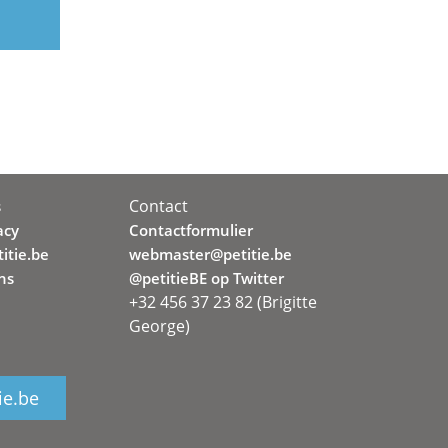
Contact
s
acy
Contactformulier
itie.be
webmaster@petitie.be
ns
@petitieBE op Twitter
+32 456 37 23 82 (Brigitte
George)
ie.be